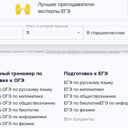
Лучшие преподаватели-
эксперты ЕГЭ
Класс, в который перешли
11
Я старшеклассник
нальных данных на условиях
Согласия на обработку персональных данных
и пр
тный тренажер по
Подготовка к ЕГЭ
вке к ОГЭ
ЕГЭ по русскому языку
р
ОГЭ по русскому языку
ЕГЭ по математике
р
ОГЭ по математике
ЕГЭ по обществознанию
р
ОГЭ по обществознанию
ЕГЭ по биологии
ЕГЭ по инфо
р
ОГЭ по биологии
ЕГЭ по физике
р
ОГЭ по информатике
Все предметы
р
ОГЭ по физике