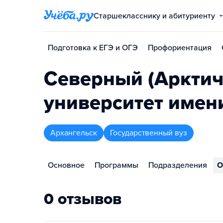
Старшекласснику и абитуриенту
Подготовка к ЕГЭ и ОГЭ
Профориентация
Северный (Арктич
университет имен
Архангельск
Государственный вуз
Основное
Программы
Подразделения
О
0 отзывов