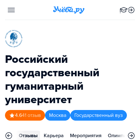
Российский
государственный
гуманитарный
университет
4.6
41
отзыв
Москва
Государственный вуз
ления
Отзывы
Карьера
Мероприятия
Олимпиады