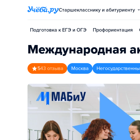
Старшекласснику и абитуриенту
Подготовка к ЕГЭ и ОГЭ
Профориентация
Международная ак
5
43
отзыва
Москва
Негосударственны