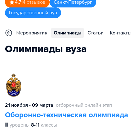
4.7
14
отзывов
Санкт-Петербург
Государственный вуз
ьера
Мероприятия
Олимпиады
Статьи
Контакты
Олимпиады вуза
21 ноября - 09 марта
отборочный онлайн этап
Оборонно-техническая олимпиада
Ⅲ
уровень
8-11
классы