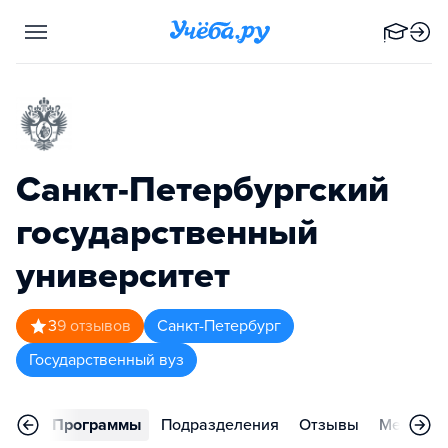
Санкт-Петербургский
государственный
университет
3
9
отзывов
Санкт-Петербург
Государственный вуз
вное
Программы
Подразделения
Отзывы
Меропри