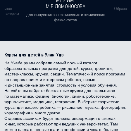
МГУ ИМ.
М.В.ЛОМОНОСОВА
альное
Образова
ь в каждом
для выпускников технических и химических
факультетов
Курсы для детей в Улан-Удэ
На Учебе.ру мы собрали самый полный каталог
образовательных программ для детей: курсы, тренинги,
мастер-классы, кружки, секции. Тематический поиск программ
по направлениям и интересам ребенка, очные
и дистанционные занятия, стоимость и условия обучения.
На сайте вы найдете бесплатные кружки для школьников
по математике, физике, биологии, химии, робототехнике,
журналистике, медицине, географии. Выберите творческие
курсы для вашего ребенка — рисование, музыка, фотография,
хореография и много другое.
Старшеклассникам будет полезна информация о школах
юных, которые работают при ведущих университетах. Там
можно сделать первые шаги в профессии и узнать больше