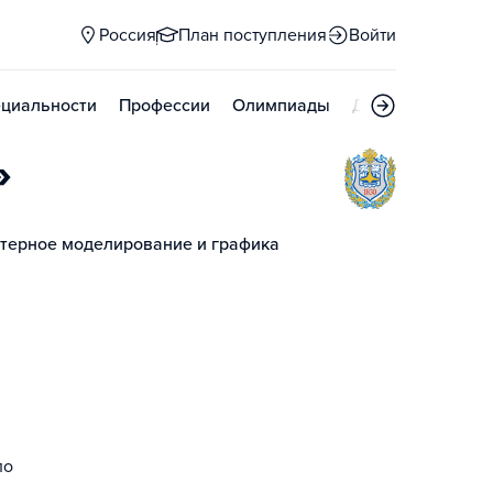
Россия
План поступления
Войти
циальности
Профессии
Олимпиады
Дни открытых д
»
терное моделирование и графика
ло