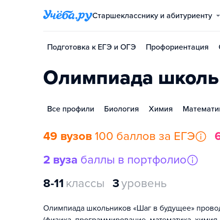
Старшекласснику и абитуриенту
Подготовка к ЕГЭ и ОГЭ
Профориентация
Олимпиада школь
Все профили
Биология
Химия
Математи
49 вузов
100 баллов за ЕГЭ
2 вуза
баллы в портфолио
8-11
классы
3
уровень
Олимпиада школьников «Шаг в будущее» прово