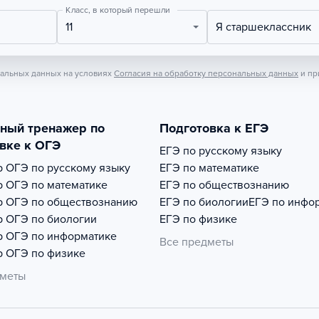
Класс, в который перешли
11
Я старшеклассник
нальных данных на условиях
Согласия на обработку персональных данных
и пр
тный тренажер по
Подготовка к ЕГЭ
вке к ОГЭ
ЕГЭ по русскому языку
р
ОГЭ по русскому языку
ЕГЭ по математике
р
ОГЭ по математике
ЕГЭ по обществознанию
р
ОГЭ по обществознанию
ЕГЭ по биологии
ЕГЭ по инфо
р
ОГЭ по биологии
ЕГЭ по физике
р
ОГЭ по информатике
Все предметы
р
ОГЭ по физике
дметы