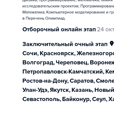
(физика, программирование, математика, химия 
исследовательским проектом; Программировани
Математика; Компьютерное моделирование и гра
в Перечень Олимпиад.
отборочный онлайн этап
24 ок
заключительный очный этап
Сочи
,
Красноярск
,
Железногор
Волгоград
,
Череповец
,
Вороне
Петропавловск-Камчатский
,
К
Ростов-на-Дону
,
Саратов
,
Смол
Улан-Удэ
,
Якутск
,
Казань
,
Новы
Севастополь
,
Байконур
,
Сеул
,