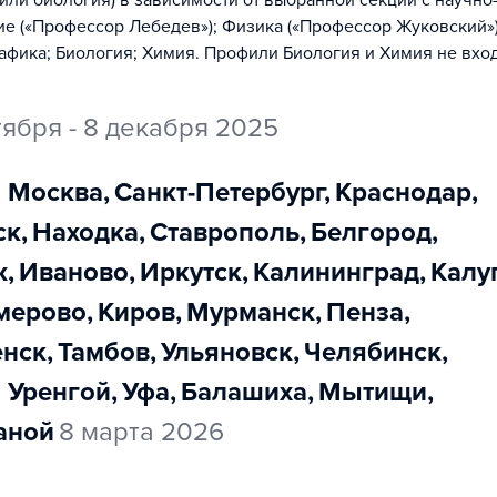
или биология) в зависимости от выбранной секции с научно
е («Профессор Лебедев»); Физика («Профессор Жуковский»)
фика; Биология; Химия. Профили Биология и Химия не вхо
тября - 8 декабря 2025
Москва
,
Санкт-Петербург
,
Краснодар
,
ск
,
Находка
,
Ставрополь
,
Белгород
,
ж
,
Иваново
,
Иркутск
,
Калининград
,
Калу
емерово
,
Киров
,
Мурманск
,
Пенза
,
енск
,
Тамбов
,
Ульяновск
,
Челябинск
,
й Уренгой
,
Уфа
,
Балашиха
,
Мытищи
,
Ханой
8 марта 2026