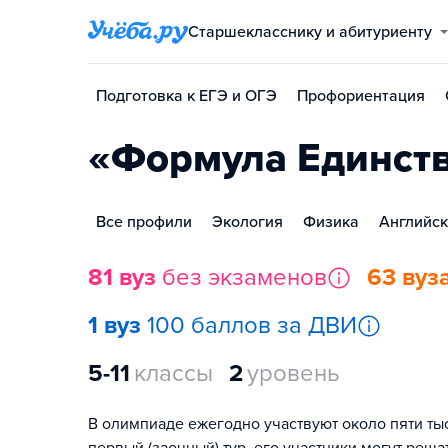
Старшекласснику и абитуриенту
Подготовка к ЕГЭ и ОГЭ
Профориентация
«Формула Единств
Все профили
Экология
Физика
Английск
81 вуз
без экзаменов
63 вуз
1 вуз
100 баллов за ДВИ
5-11
классы
2
уровень
В олимпиаде ежегодно участвуют около пяти ты