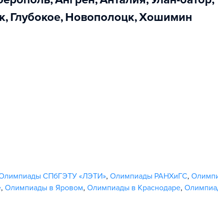
ск
,
Глубокое
,
Новополоцк
,
Хошимин
Олимпиады СПбГЭТУ «ЛЭТИ»
,
Олимпиады РАНХиГС
,
Олимпи
е
,
Олимпиады в Яровом
,
Олимпиады в Краснодаре
,
Олимпиа