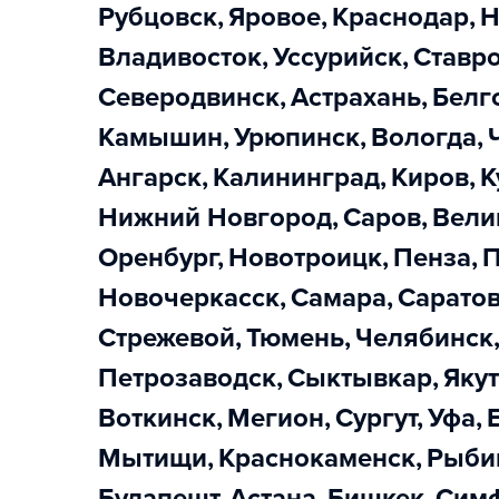
Рубцовск
,
Яровое
,
Краснодар
,
Владивосток
,
Уссурийск
,
Ставр
Северодвинск
,
Астрахань
,
Бел
Камышин
,
Урюпинск
,
Вологда
,
Ангарск
,
Калининград
,
Киров
,
Нижний Новгород
,
Саров
,
Вел
Оренбург
,
Новотроицк
,
Пенза
,
Новочеркасск
,
Самара
,
Сарато
Стрежевой
,
Тюмень
,
Челябинск
Петрозаводск
,
Сыктывкар
,
Яку
Воткинск
,
Мегион
,
Сургут
,
Уфа
,
Мытищи
,
Краснокаменск
,
Рыби
Будапешт
,
Астана
,
Бишкек
,
Сим