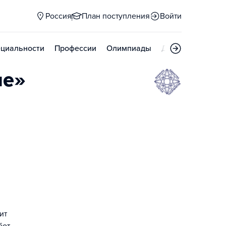
Россия
План поступления
Войти
циальности
Профессии
Олимпиады
Дни открытых д
ие»
ит