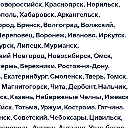
Новороссийск
,
Красноярск
,
Норильск
,
ополь
,
Хабаровск
,
Архангельск
,
город
,
Брянск
,
Волгоград
,
Волжский
,
Череповец
,
Воронеж
,
Иваново
,
Иркутск
,
Курск
,
Липецк
,
Мурманск
,
икий Новгород
,
Новосибирск
,
Омск
,
Пермь
,
Березники
,
Ростов-на-Дону
,
в
,
Екатеринбург
,
Смоленск
,
Тверь
,
Томск
,
,
Магнитогорск
,
Чита
,
Дербент
,
Нальчик
,
тск
,
Казань
,
Набережные Челны
,
Ижевс
Ейск
,
Тотьма
,
Уржум
,
Кострома
,
Гатчина
,
нск
,
Советский
,
Чебоксары
,
Цивильск
,
ферополь
,
Ангрен
,
Анталия
,
Улан-батор
,