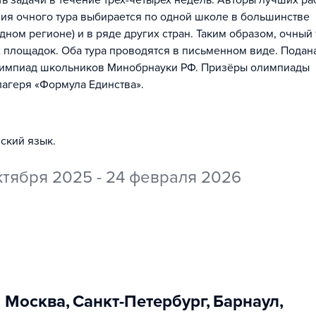
ть задачи в течение трех-четырех недель. Авторы лучших ра
ния очного тура выбирается по одной школе в большинстве
дном регионе) и в ряде других стран. Таким образом, очный 
 площадок. Оба тура проводятся в письменном виде. Подан
лимпиад школьников Минобрнауки РФ. Призёры олимпиады
лагеря «Формула Единства».
йский язык
.
ктября 2025 - 24 февраля 2026
Москва
,
Санкт-Петербург
,
Барнаул
,