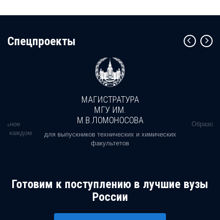
Cпецпроекты
МАГИСТРАТУРА
МГУ ИМ.
М.В.ЛОМОНОСОВА
альное
Образова
ь в каждом
для выпускников технических и химических
факультетов
Готовим к поступлению в лучшие вузы
России