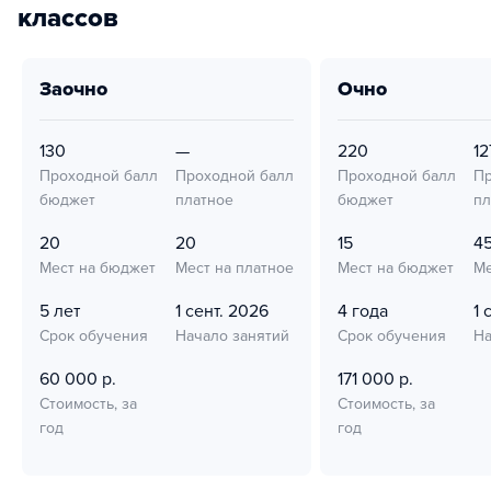
классов
заочно
очно
130
—
220
12
Проходной балл
Проходной балл
Проходной балл
Пр
бюджет
платное
бюджет
пл
20
20
15
4
Мест на бюджет
Мест на платное
Мест на бюджет
Ме
5 лет
1 сент. 2026
4 года
1 
Срок обучения
Начало занятий
Срок обучения
На
60 000 р.
171 000 р.
Стоимость, за
Стоимость, за
год
год