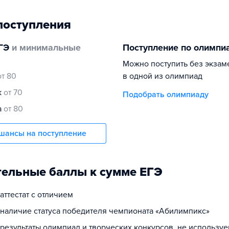
поступления
ГЭ
и минимальные
Поступление по олимпи
Можно поступить без экзам
от 80
в одной из олимпиад
к
от 70
Подобрать олимпиаду
а
от 80
шансы на поступление
ельные баллы к сумме ЕГЭ
 аттестат с отличием
а наличие статуса победителя чемпионата «Абилимпикс»
 результаты олимпиад и творческих конкурсов, не использу