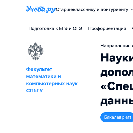
Старшекласснику и абитуриенту
Подготовка к ЕГЭ и ОГЭ
Профориентация
Направление «
Науки
допо
Факультет
математики и
«Спе
компьютерных наук
СПбГУ
данн
бакалавриат