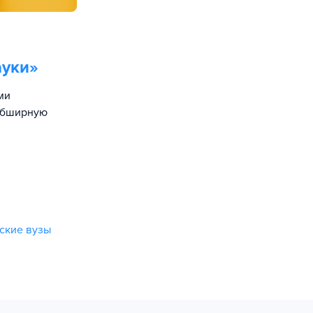
ауки
»
ми
 обширную
ские вузы