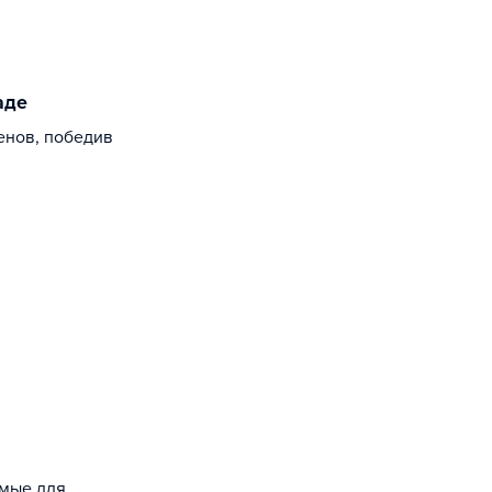
аде
енов, победив
емые для