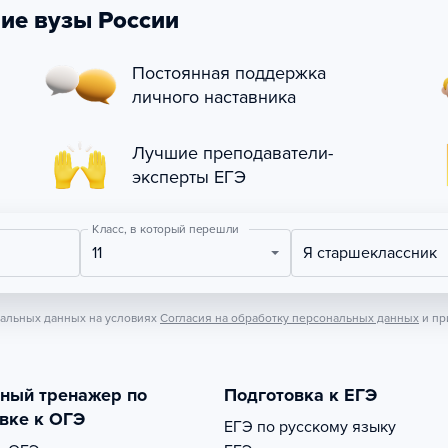
ие вузы России
Постоянная поддержка
личного наставника
Лучшие преподаватели-
эксперты ЕГЭ
Класс, в который перешли
11
Я старшеклассник
нальных данных на условиях
Согласия на обработку персональных данных
и пр
тный тренажер по
Подготовка к ЕГЭ
вке к ОГЭ
ЕГЭ по русскому языку