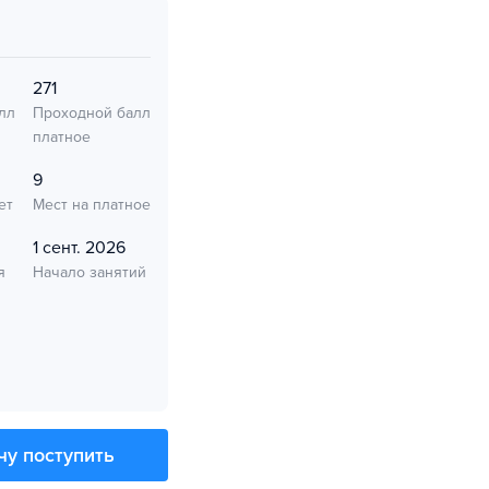
271
лл
Проходной балл
платное
9
ет
Мест на платное
1 сент. 2026
я
Начало занятий
чу поступить