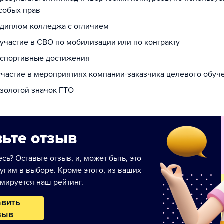
собых прав
а диплом колледжа с отличием
 участие в СВО по мобилизации или по контракту
а спортивные достижения
 участие в мероприятиях компании-заказчика целевого обуч
 золотой значок ГТО
ьте отзыв
сь? Оставьте отзыв, и, может быть, это
угим в выборе. Кроме этого, из ваших
мируется наш рейтинг.
авить
зыв