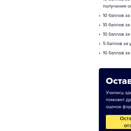
получения о
10 баллов з
10 баллов за
10 баллов з
5 баллов за
10 баллов за
Остав
Учились зде
поможет др
оценок фор
Ост
от