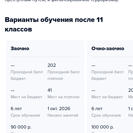
Варианты обучения после 11
классов
заочно
очно-заочно
—
202
—
—
Проходной балл
Проходной балл
Проходной балл
Пр
бюджет
платное
бюджет
пл
—
41
—
2
Мест на бюджет
Мест на платное
Мест на бюджет
Ме
6 лет
1 окт. 2026
6 лет
1 
Срок обучения
Начало занятий
Срок обучения
На
90 000 р.
100 000 р.