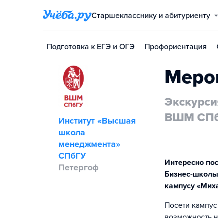
Старшекласснику и абитуриенту
Подготовка к ЕГЭ и ОГЭ
Профориентация
Меро
Экскурси
ВШМ СП
Институт «Высшая
школа
менеджмента»
СПбГУ
Интересно пос
Петергоф
Бизнес-школы 
кампусу «Мих
Посети кампу
возможность н