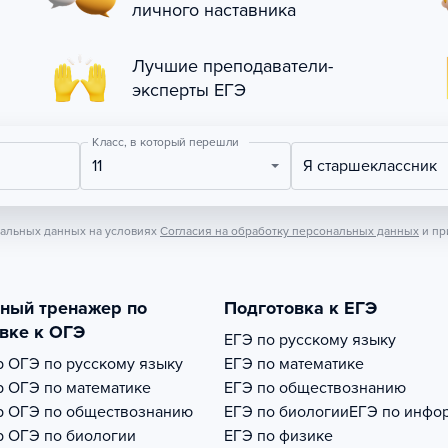
личного наставника
Лучшие преподаватели-
эксперты ЕГЭ
Класс, в который перешли
11
Я старшеклассник
нальных данных на условиях
Согласия на обработку персональных данных
и пр
тный тренажер по
Подготовка к ЕГЭ
вке к ОГЭ
ЕГЭ по русскому языку
р
ОГЭ по русскому языку
ЕГЭ по математике
р
ОГЭ по математике
ЕГЭ по обществознанию
р
ОГЭ по обществознанию
ЕГЭ по биологии
ЕГЭ по инфо
р
ОГЭ по биологии
ЕГЭ по физике