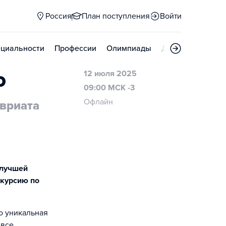
Россия
План поступления
Войти
циальности
Профессии
Олимпиады
Дни открытых д
о
12 июля 2025
09:00 МСК -3
Офлайн
авриата
 лучшей
скурсию по
то уникальная
 все