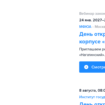
Вебинар зако
24 янв. 2027–
МФЮА
•
Моск
День отк
корпусе 
Приглашаем р
«Нагатинский».
Смотр
8 августа, 08
Институт гос
День отк