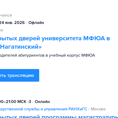
нчился
24 янв. 2026
•
Офлайн
ва
рытых дверей университета МФЮА в
«Нагатинский»
одителей абитуриентов в учебный корпус МФЮА
еть трансляцию
:00–21:00 МСК -3
•
Онлайн
ударственной службы и управления РАНХиГС
•
Москва
рытых дверей программы магистратур